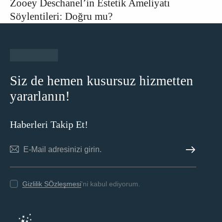
Zooey Deschanel’in Estetik Ameliyatı
Söylentileri: Doğru mu?
Siz de hemen kusursuz hizmetten
yararlanın!
Haberleri Takip Et!
ABONE OL
Gizlilik SÖzleşmesi
'ni kabul ediyorum.